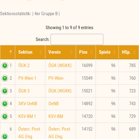
Sektionsstatistik: | 4er Gruppe B |
Showing 1 to 9 of 9 entries
Search:
Sektion
Verein
Pins
Spiele
HSp.
1
ÖGK 2
ÖGK (WGKK)
16099
96
785
2
PV-Wien 1
PV-Wien
15549
96
760
3
ÖGK 3
ÖGK (WGKK)
15021
96
723
4
SKV-OeNB
OeNB
14892
96
743
5
KSV-BM 1
KSV-BM
14720
96
729
6
Österr. Post
Österr. Post
14152
96
689
AG (Ing.
AG (Ing.