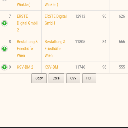
Winkler)
Winkler)
7
ERSTE
ERSTE Digital
12913
96
626
Digital GmbH
GmbH
2
8
Bestattung &
Bestattung &
11805
84
666
Friedhöfe
Friedhöfe
Wien
Wien
9
KSV-BM 2
KSV-BM
11746
96
555
Copy
Excel
CSV
PDF