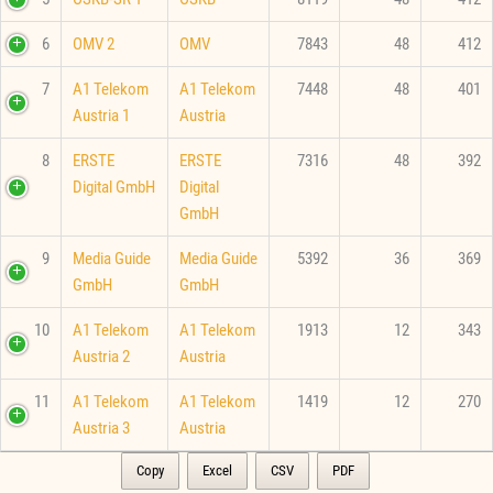
6
OMV 2
OMV
7843
48
412
7
A1 Telekom
A1 Telekom
7448
48
401
Austria 1
Austria
8
ERSTE
ERSTE
7316
48
392
Digital GmbH
Digital
GmbH
9
Media Guide
Media Guide
5392
36
369
GmbH
GmbH
10
A1 Telekom
A1 Telekom
1913
12
343
Austria 2
Austria
11
A1 Telekom
A1 Telekom
1419
12
270
Austria 3
Austria
Copy
Excel
CSV
PDF