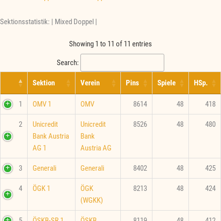
Sektionsstatistik: | Mixed Doppel |
Showing 1 to 11 of 11 entries
Search:
Sektion
Verein
Pins
Spiele
HSp.
1
OMV 1
OMV
8614
48
418
2
Unicredit
Unicredit
8526
48
480
Bank Austria
Bank
AG 1
Austria AG
3
Generali
Generali
8402
48
425
4
ÖGK 1
ÖGK
8213
48
424
(WGKK)
5
ÖSKB-SR 1
ÖSKB
8119
48
412