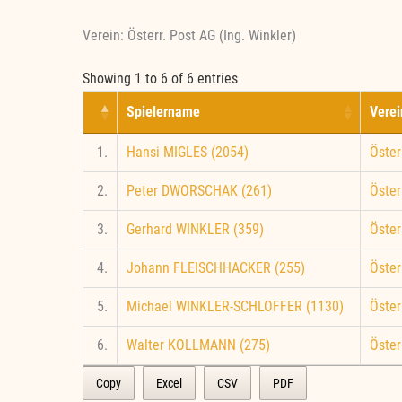
Verein: Österr. Post AG (Ing. Winkler)
Showing 1 to 6 of 6 entries
Spielername
Verei
1.
Hansi MIGLES (2054)
Öster
2.
Peter DWORSCHAK (261)
Öster
3.
Gerhard WINKLER (359)
Öster
4.
Johann FLEISCHHACKER (255)
Öster
5.
Michael WINKLER-SCHLOFFER (1130)
Öster
6.
Walter KOLLMANN (275)
Öster
Copy
Excel
CSV
PDF