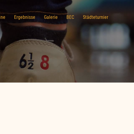
ine
Ergebnisse
Galerie
BEC
Städteturnier