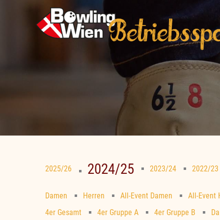
Zum
Inhalt
springen
2024/25
2025/26
2023/24
2022/23
Damen
Herren
All-Event Damen
All-Event
4er Gesamt
4er Gruppe A
4er Gruppe B
Da