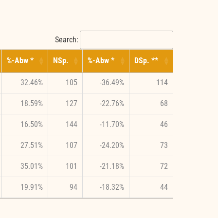
Search:
%-Abw *
NSp.
%-Abw *
DSp. **
32.46%
105
-36.49%
114
18.59%
127
-22.76%
68
16.50%
144
-11.70%
46
27.51%
107
-24.20%
73
35.01%
101
-21.18%
72
19.91%
94
-18.32%
44