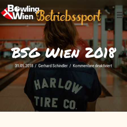
Zum
Inhalt
springen
BSG Wien 2018
für
31.05.2018
/
Gerhard Schindler
/
Kommentare deaktiviert
BSG
Wien
2018