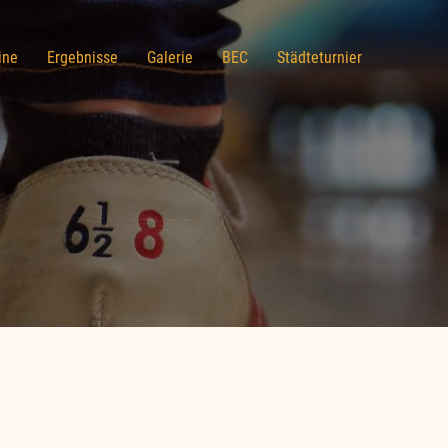
ine
Ergebnisse
Galerie
BEC
Städteturnier