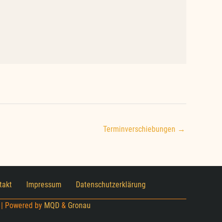
Terminverschiebungen →
takt
Impressum
Datenschutzerklärung
 | Powered by
MQD
&
Gronau