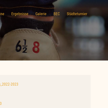
ine
Ergebnisse
Galerie
BEC
Städteturnier
g_2022-2023
3