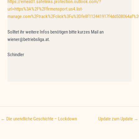
https://emea01.safelinks.protection.outlook.com/?
url=https%3A%2F%2Ffirmensport.us4.list-
manage.com%2Ftrack%2Fclick%3Fu%3Dfe8f112441917f4dd508064af%
Solltet ihr weitere Infos benötigen bitte kurzes Mail an
wiener@betriebsliga.at.
Schindler
← Die unendliche Geschichte – Lockdown
Update zum Update →