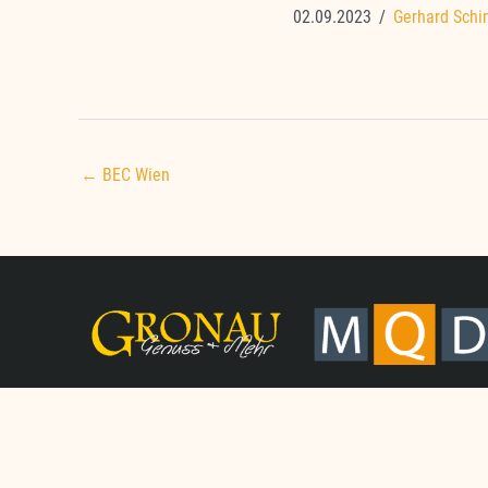
02.09.2023
/
Gerhard Schi
← BEC Wien