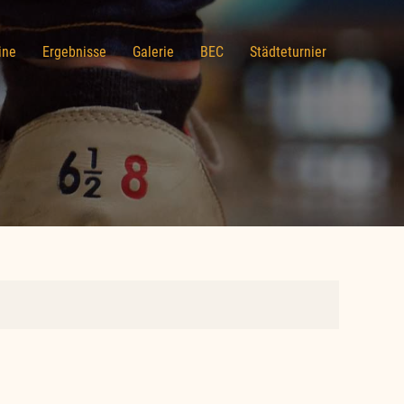
ine
Ergebnisse
Galerie
BEC
Städteturnier