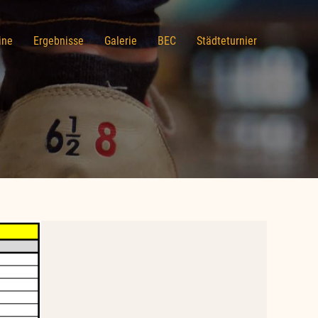
ine
Ergebnisse
Galerie
BEC
Städteturnier