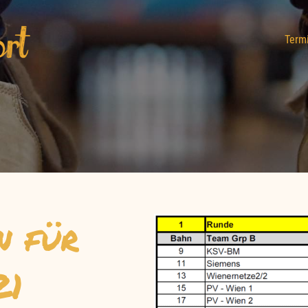
Term
n für
21