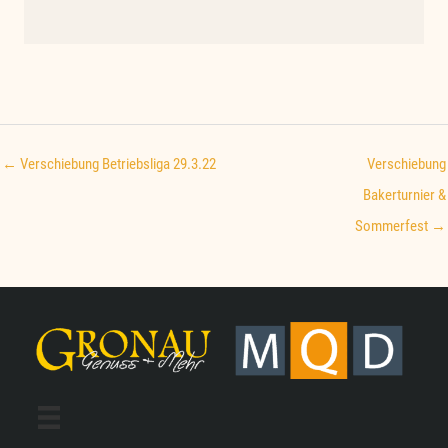
← Verschiebung Betriebsliga 29.3.22
Verschiebung
Bakerturnier &
Sommerfest →