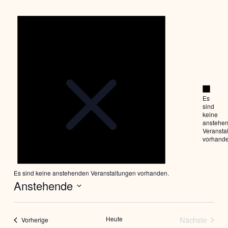
Hinweis
Hinwe
Es
sind
keine
anstehe
Veransta
vorhande
Es sind keine anstehenden Veranstaltungen vorhanden.
Anstehende
Datum
wählen.
Heute
Nächste
Veranstaltungen
Vorherige