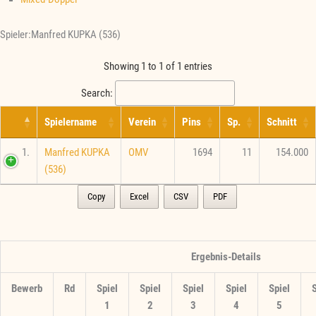
Spieler:Manfred KUPKA (536)
Showing 1 to 1 of 1 entries
Search:
Spielername
Verein
Pins
Sp.
Schnitt
1.
Manfred KUPKA
OMV
1694
11
154.000
(536)
Copy
Excel
CSV
PDF
Ergebnis-Details
Bewerb
Rd
Spiel
Spiel
Spiel
Spiel
Spiel
S
1
2
3
4
5