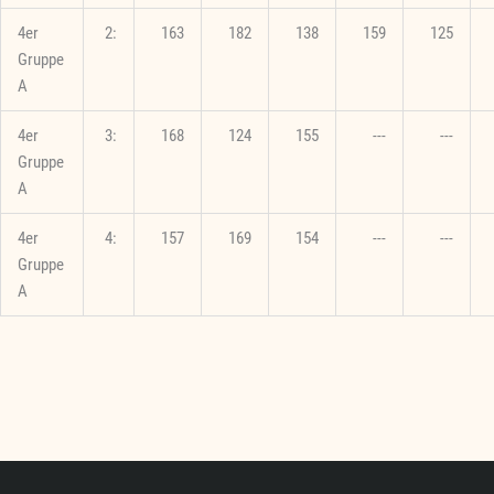
4er
2:
163
182
138
159
125
Gruppe
A
4er
3:
168
124
155
---
---
Gruppe
A
4er
4:
157
169
154
---
---
Gruppe
A