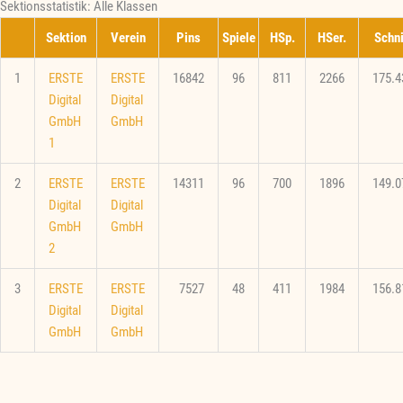
Sektionsstatistik: Alle Klassen
Sektion
Verein
Pins
Spiele
HSp.
HSer.
Schni
1
ERSTE
ERSTE
16842
96
811
2266
175.4
Digital
Digital
GmbH
GmbH
1
2
ERSTE
ERSTE
14311
96
700
1896
149.0
Digital
Digital
GmbH
GmbH
2
3
ERSTE
ERSTE
7527
48
411
1984
156.8
Digital
Digital
GmbH
GmbH