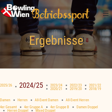
Zum
Inhalt
springen
Ergebnisse
2024/25
2025/26
2023/24
2022/23
2021/22
2020/21
2019/20
2018/19
Damen
Herren
All-Event Damen
All-Event Herren
4er Gesamt
4er Gruppe A
4er Gruppe B
Damen Doppel
Herren Doppel
Mixed Doppel