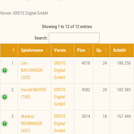
Verein: ERSTE Digital GmbH
Showing 1 to 12 of 12 entries
Search:
Spielername
Verein
Pins
Sp.
Schnitt
1.
Leo
ERSTE
4518
24
188.250
BACHINGER
Digital
(323)
GmbH
2.
Harald MAYER
ERSTE
4382
24
182.583
(180)
Digital
GmbH
3.
Markus
ERSTE
3014
18
167.444
ROHRINGER
Digital
(451)
GmbH