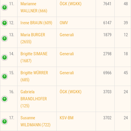
11.
Marianne
ÖGK (WGKK)
7641
48
WALLNER (666)
12.
Irene BRAUN (609)
OMV
6147
39
13.
Maria BURGER
Generali
1879
12
(2655)
14.
Brigitte SIMANE
Generali
2798
18
(1687)
15.
Brigitte WÜRRER
Generali
6966
45
(685)
16.
Gabriela
ÖGK (WGKK)
3703
24
BRANDLHOFER
(125)
17.
Susanne
KSV-BM
3702
24
WILDMANN (722)