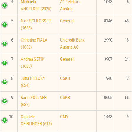
4.
Michaela
A1 Telekom
1043
6
ANGELOFF (2025)
Austria
5.
Nida SCHLOSSER
Generali
8146
48
(1688)
6.
Christine FIALA
Unicredit Bank
2990
18
(1692)
Austria AG
7.
Andrea SETIK
Generali
3907
24
(1686)
8.
Jutta PILECKY
ÖSKB
1940
12
(634)
9.
Karin SÖLLNER
ÖSKB
10605
66
(632)
10.
Gabriele
OMV
1443
9
GEIBLINGER (619)