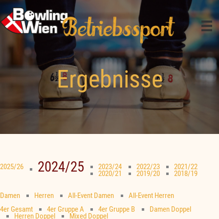
Zum
Inhalt
springen
Ergebnisse
2024/25
2025/26
2023/24
2022/23
2021/22
2020/21
2019/20
2018/19
Damen
Herren
All-Event Damen
All-Event Herren
4er Gesamt
4er Gruppe A
4er Gruppe B
Damen Doppel
Herren Doppel
Mixed Doppel