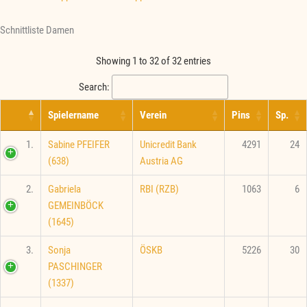
Schnittliste Damen
Showing 1 to 32 of 32 entries
Search:
Spielername
Verein
Pins
Sp.
1.
Sabine PFEIFER
Unicredit Bank
4291
24
(638)
Austria AG
2.
Gabriela
RBI (RZB)
1063
6
GEMEINBÖCK
(1645)
3.
Sonja
ÖSKB
5226
30
PASCHINGER
(1337)