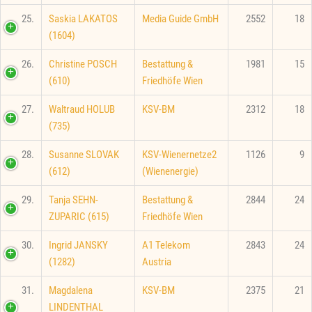
25.
Saskia LAKATOS
Media Guide GmbH
2552
18
(1604)
26.
Christine POSCH
Bestattung &
1981
15
(610)
Friedhöfe Wien
27.
Waltraud HOLUB
KSV-BM
2312
18
(735)
28.
Susanne SLOVAK
KSV-Wienernetze2
1126
9
(612)
(Wienenergie)
29.
Tanja SEHN-
Bestattung &
2844
24
ZUPARIC (615)
Friedhöfe Wien
30.
Ingrid JANSKY
A1 Telekom
2843
24
(1282)
Austria
31.
Magdalena
KSV-BM
2375
21
LINDENTHAL