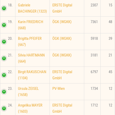
18.
Gabriele
ERSTE Digital
2307
15
BACHINGER (1323)
GmbH
19.
Karin FRIEDRICH
ÖGK (WGKK)
7361
48
(668)
20.
Brigitta PFEIFER
ÖGK (WGKK)
5918
39
(667)
21.
Silvia HARTMANN
ÖGK (WGKK)
3181
21
(664)
22.
Birgit RAKUSCHAN
ERSTE Digital
6797
45
(1104)
GmbH
23.
Ursula ZEISEL
PV-Wien
1734
12
(1658)
24.
Angelika MAYER
ERSTE Digital
1712
12
(1603)
GmbH