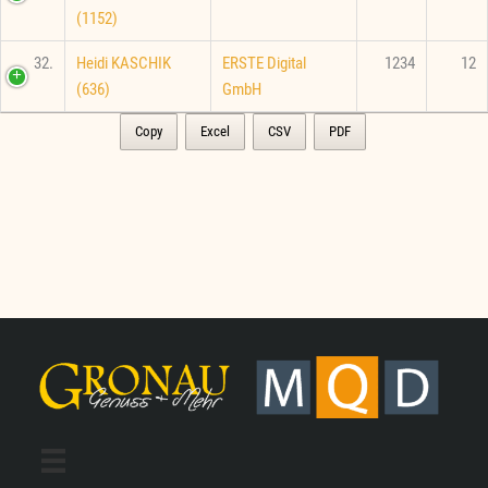
(1152)
32.
Heidi KASCHIK
ERSTE Digital
1234
12
(636)
GmbH
Copy
Excel
CSV
PDF