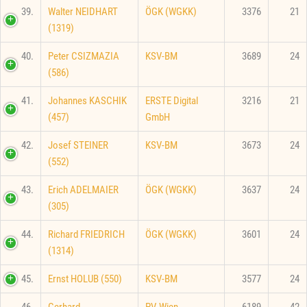
39.
Walter NEIDHART
ÖGK (WGKK)
3376
21
(1319)
40.
Peter CSIZMAZIA
KSV-BM
3689
24
(586)
41.
Johannes KASCHIK
ERSTE Digital
3216
21
(457)
GmbH
42.
Josef STEINER
KSV-BM
3673
24
(552)
43.
Erich ADELMAIER
ÖGK (WGKK)
3637
24
(305)
44.
Richard FRIEDRICH
ÖGK (WGKK)
3601
24
(1314)
45.
Ernst HOLUB (550)
KSV-BM
3577
24
46.
Gerhard
PV-Wien
6189
42