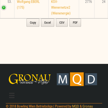
53.
Wolfgang EBERL
KSV-
2776
24
(175)
Wienernetze2
(Wienenergie)
Copy
Excel
CSV
PDF
© 2018 Bowling Wien Betriebsliga | Powered by
MQD
&
Gronau