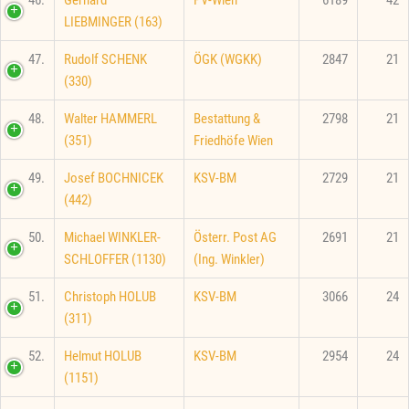
LIEBMINGER (163)
47.
Rudolf SCHENK
ÖGK (WGKK)
2847
21
(330)
48.
Walter HAMMERL
Bestattung &
2798
21
(351)
Friedhöfe Wien
49.
Josef BOCHNICEK
KSV-BM
2729
21
(442)
50.
Michael WINKLER-
Österr. Post AG
2691
21
SCHLOFFER (1130)
(Ing. Winkler)
51.
Christoph HOLUB
KSV-BM
3066
24
(311)
52.
Helmut HOLUB
KSV-BM
2954
24
(1151)