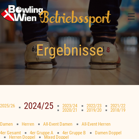
Zum
Inhalt
springen
Ergebnisse
2024/25
2025/26
2023/24
2022/23
2021/22
2020/21
2019/20
2018/19
Damen
Herren
All-Event Damen
All-Event Herren
4er Gesamt
4er Gruppe A
4er Gruppe B
Damen Doppel
Herren Doppel
Mixed Doppel