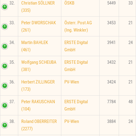
32.
Christian SÖLLNER
ÖSKB
5449
33
(335)
33.
Peter DWORSCHAK
Österr. Post AG
3453
21
(261)
(Ing. Winkler)
34.
Martin BAHLEK
ERSTE Digital
3941
24
(461)
GmbH
35.
Wolfgang SCHEUBA
ERSTE Digital
3432
21
(381)
GmbH
36.
Herbert ZILLINGER
PV-Wien
3424
21
(173)
37.
Peter RAKUSCHAN
ERSTE Digital
7784
48
(104)
GmbH
38.
Roland OBERREITER
PV-Wien
3884
24
(2277)