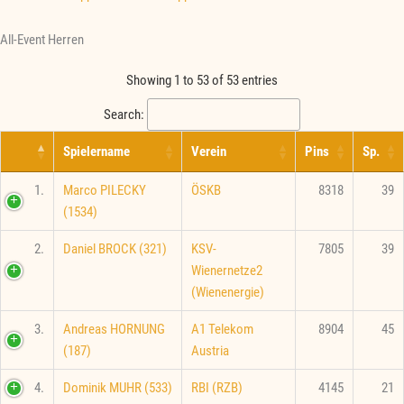
All-Event Herren
Showing 1 to 53 of 53 entries
Search:
Spielername
Verein
Pins
Sp.
1.
Marco PILECKY
ÖSKB
8318
39
(1534)
2.
Daniel BROCK (321)
KSV-
7805
39
Wienernetze2
(Wienenergie)
3.
Andreas HORNUNG
A1 Telekom
8904
45
(187)
Austria
4.
Dominik MUHR (533)
RBI (RZB)
4145
21