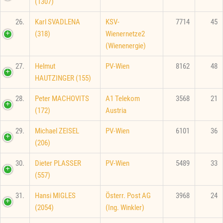
(1307)
26.
Karl SVADLENA
KSV-
7714
45
(318)
Wienernetze2
(Wienenergie)
27.
Helmut
PV-Wien
8162
48
HAUTZINGER (155)
28.
Peter MACHOVITS
A1 Telekom
3568
21
(172)
Austria
29.
Michael ZEISEL
PV-Wien
6101
36
(206)
30.
Dieter PLASSER
PV-Wien
5489
33
(557)
31.
Hansi MIGLES
Österr. Post AG
3968
24
(2054)
(Ing. Winkler)