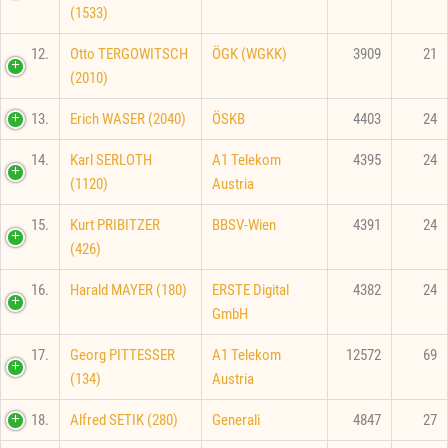
(1533)
12.
Otto TERGOWITSCH
ÖGK (WGKK)
3909
21
(2010)
13.
Erich WASER (2040)
ÖSKB
4403
24
14.
Karl SERLOTH
A1 Telekom
4395
24
(1120)
Austria
15.
Kurt PRIBITZER
BBSV-Wien
4391
24
(426)
16.
Harald MAYER (180)
ERSTE Digital
4382
24
GmbH
17.
Georg PITTESSER
A1 Telekom
12572
69
(134)
Austria
18.
Alfred SETIK (280)
Generali
4847
27