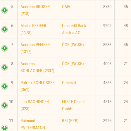
5.
Andreas BROSER
OMV
8730
45
(218)
6.
Martin PFEIFER
Unicredit Bank
9209
48
(1178)
Austria AG
7.
Andreas PFEIFER
ÖGK (WGKK)
8633
45
(1317)
8.
Andreas
ÖGK (WGKK)
4008
21
SCHLÄGNER (2307)
9.
Patrick SCHLOSSER
Generali
4568
24
(361)
10.
Leo BACHINGER
ERSTE Digital
4518
24
(323)
GmbH
11.
Raimund
RBI (RZB)
3925
21
PATTERMANN