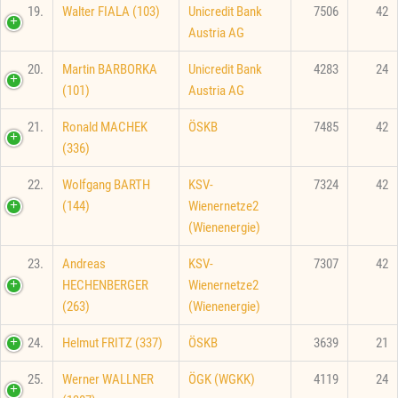
19.
Walter FIALA (103)
Unicredit Bank
7506
42
Austria AG
20.
Martin BARBORKA
Unicredit Bank
4283
24
(101)
Austria AG
21.
Ronald MACHEK
ÖSKB
7485
42
(336)
22.
Wolfgang BARTH
KSV-
7324
42
(144)
Wienernetze2
(Wienenergie)
23.
Andreas
KSV-
7307
42
HECHENBERGER
Wienernetze2
(263)
(Wienenergie)
24.
Helmut FRITZ (337)
ÖSKB
3639
21
25.
Werner WALLNER
ÖGK (WGKK)
4119
24