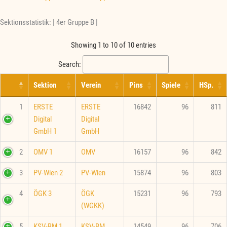
Sektionsstatistik: | 4er Gruppe B |
Showing 1 to 10 of 10 entries
Search:
Sektion
Verein
Pins
Spiele
HSp.
1
ERSTE
ERSTE
16842
96
811
Digital
Digital
GmbH 1
GmbH
2
OMV 1
OMV
16157
96
842
3
PV-Wien 2
PV-Wien
15874
96
803
4
ÖGK 3
ÖGK
15231
96
793
(WGKK)
5
KSV-BM 1
KSV-BM
14549
96
706