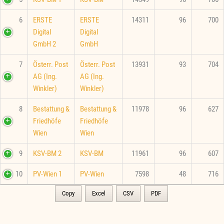
6
ERSTE
ERSTE
14311
96
700
Digital
Digital
GmbH 2
GmbH
7
Österr. Post
Österr. Post
13931
93
704
AG (Ing.
AG (Ing.
Winkler)
Winkler)
8
Bestattung &
Bestattung &
11978
96
627
Friedhöfe
Friedhöfe
Wien
Wien
9
KSV-BM 2
KSV-BM
11961
96
607
10
PV-Wien 1
PV-Wien
7598
48
716
Copy
Excel
CSV
PDF