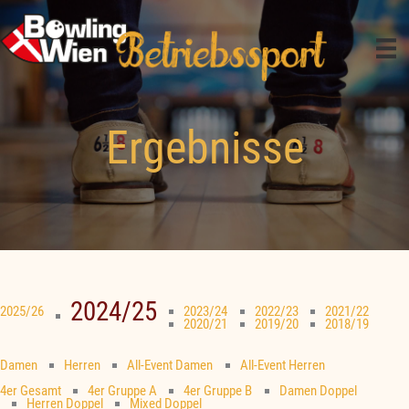
Zum
Inhalt
springen
Ergebnisse
2024/25
2025/26
2023/24
2022/23
2021/22
2020/21
2019/20
2018/19
Damen
Herren
All-Event Damen
All-Event Herren
4er Gesamt
4er Gruppe A
4er Gruppe B
Damen Doppel
Herren Doppel
Mixed Doppel