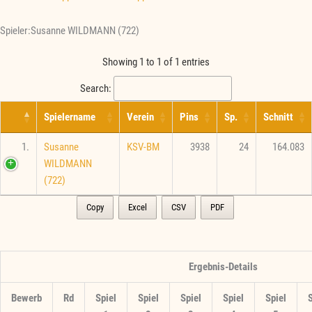
Spieler:Susanne WILDMANN (722)
Showing 1 to 1 of 1 entries
Search:
Spielername
Verein
Pins
Sp.
Schnitt
1.
Susanne
KSV-BM
3938
24
164.083
WILDMANN
(722)
Copy
Excel
CSV
PDF
Ergebnis-Details
Bewerb
Rd
Spiel
Spiel
Spiel
Spiel
Spiel
S