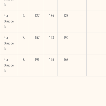
B
4er
6:
127
186
128
---
---
Gruppe
B
4er
7:
157
158
190
---
---
Gruppe
B
4er
8:
193
175
163
---
---
Gruppe
B