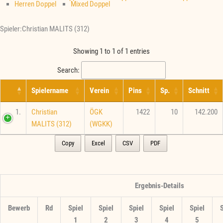
Herren Doppel
Mixed Doppel
Spieler:Christian MALITS (312)
Showing 1 to 1 of 1 entries
Search:
Spielername
Verein
Pins
Sp.
Schnitt
1.
Christian
ÖGK
1422
10
142.200
MALITS (312)
(WGKK)
Copy
Excel
CSV
PDF
Ergebnis-Details
Bewerb
Rd
Spiel
Spiel
Spiel
Spiel
Spiel
S
1
2
3
4
5