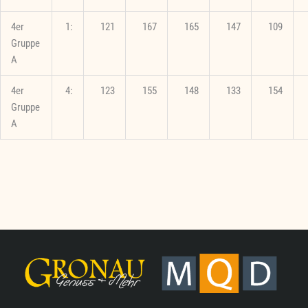
4er
1:
121
167
165
147
109
Gruppe
A
4er
4:
123
155
148
133
154
Gruppe
A