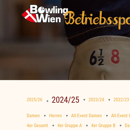
Zum
Inhalt
springen
2024/25
2025/26
2023/24
2022/23
Damen
Herren
All-Event Damen
All-Event
4er Gesamt
4er Gruppe A
4er Gruppe B
Da