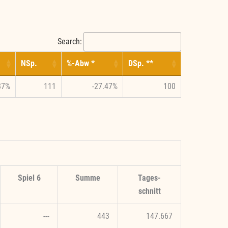
Search:
NSp.
%-Abw *
DSp. **
87%
111
-27.47%
100
Spiel 6
Summe
Tages-
schnitt
---
443
147.667