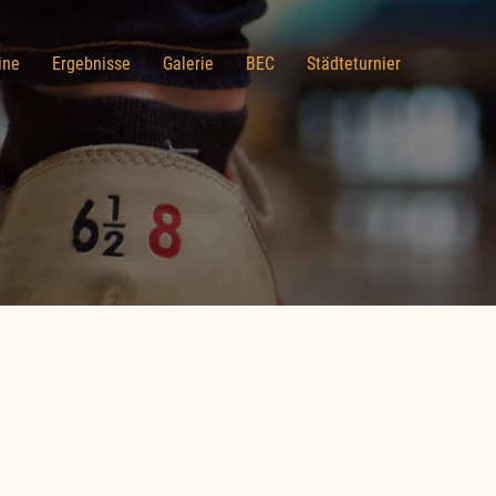
ine
Ergebnisse
Galerie
BEC
Städteturnier