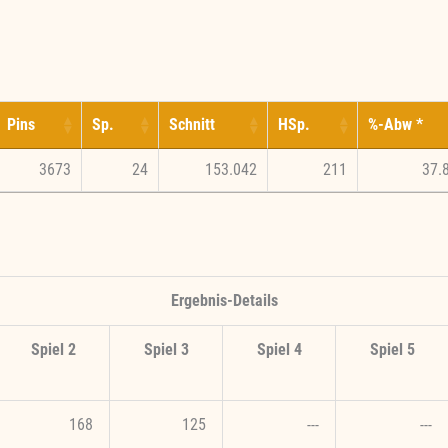
Pins
Sp.
Schnitt
HSp.
%-Abw *
3673
24
153.042
211
37.
Ergebnis-Details
Spiel 2
Spiel 3
Spiel 4
Spiel 5
168
125
---
---