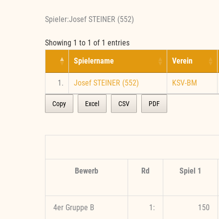
Spieler:Josef STEINER (552)
Showing 1 to 1 of 1 entries
Spielername
Verein
1.
Josef STEINER (552)
KSV-BM
Copy
Excel
CSV
PDF
Bewerb
Rd
Spiel 1
4er Gruppe B
1:
150