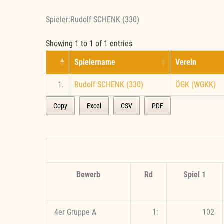
Spieler:Rudolf SCHENK (330)
Showing 1 to 1 of 1 entries
Spielername
Verein
1.
Rudolf SCHENK (330)
ÖGK (WGKK)
Copy
Excel
CSV
PDF
Bewerb
Rd
Spiel 1
4er Gruppe A
1:
102