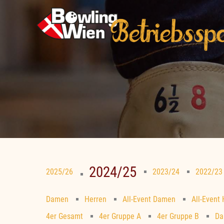
Zum
Inhalt
springen
2024/25
2025/26
2023/24
2022/23
Damen
Herren
All-Event Damen
All-Event
4er Gesamt
4er Gruppe A
4er Gruppe B
Da