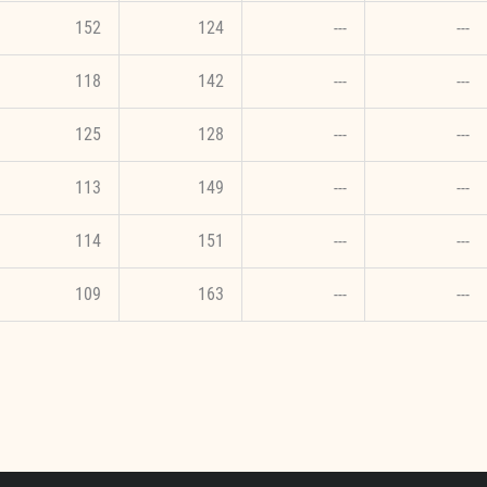
152
124
---
---
118
142
---
---
125
128
---
---
113
149
---
---
114
151
---
---
109
163
---
---