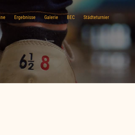
ine
Ergebnisse
Galerie
BEC
Städteturnier