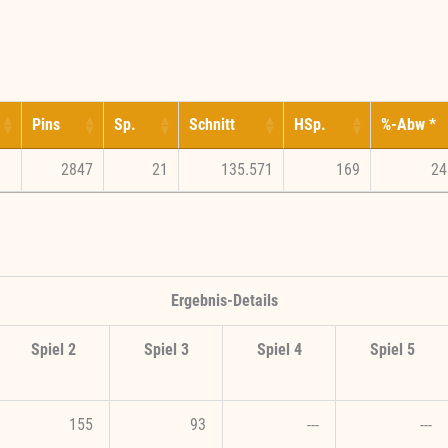
Pins
Sp.
Schnitt
HSp.
%-Abw *
2847
21
135.571
169
24
Ergebnis-Details
Spiel 2
Spiel 3
Spiel 4
Spiel 5
155
93
---
---