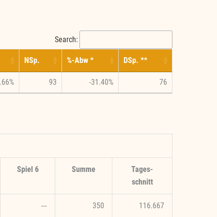
Search:
NSp.
%-Abw *
DSp. **
.66%
93
-31.40%
76
Spiel 6
Summe
Tages-
schnitt
---
350
116.667