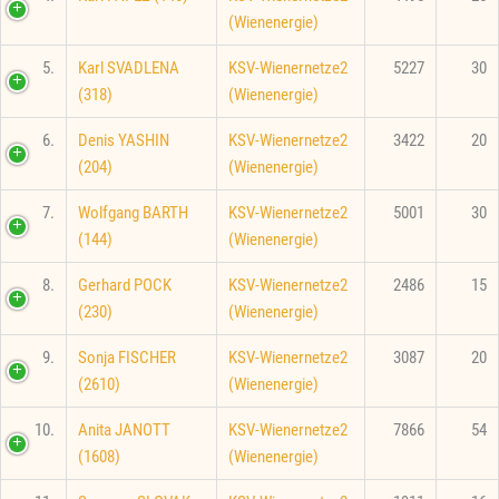
(Wienenergie)
5.
Karl SVADLENA
KSV-Wienernetze2
5227
30
(318)
(Wienenergie)
6.
Denis YASHIN
KSV-Wienernetze2
3422
20
(204)
(Wienenergie)
7.
Wolfgang BARTH
KSV-Wienernetze2
5001
30
(144)
(Wienenergie)
8.
Gerhard POCK
KSV-Wienernetze2
2486
15
(230)
(Wienenergie)
9.
Sonja FISCHER
KSV-Wienernetze2
3087
20
(2610)
(Wienenergie)
10.
Anita JANOTT
KSV-Wienernetze2
7866
54
(1608)
(Wienenergie)