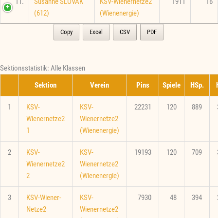
11.
Susanne SLOVAK
KSV-Wienernetze2
1911
16
(612)
(Wienenergie)
Copy
Excel
CSV
PDF
Sektionsstatistik: Alle Klassen
Sektion
Verein
Pins
Spiele
HSp.
1
KSV-
KSV-
22231
120
889
Wienernetze2
Wienernetze2
1
(Wienenergie)
2
KSV-
KSV-
19193
120
709
Wienernetze2
Wienernetze2
2
(Wienenergie)
3
KSV-Wiener-
KSV-
7930
48
394
Netze2
Wienernetze2