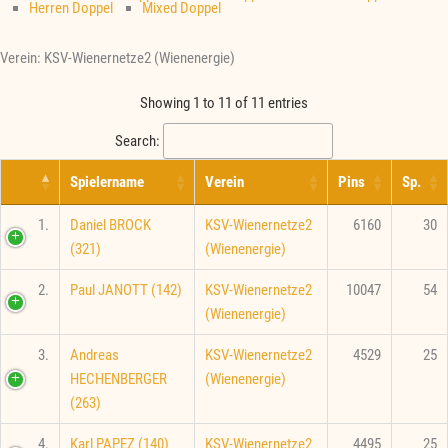
Herren Doppel
Mixed Doppel
Verein: KSV-Wienernetze2 (Wienenergie)
Showing 1 to 11 of 11 entries
Search:
Spielername
Verein
Pins
Sp.
1.
Daniel BROCK
KSV-Wienernetze2
6160
30
(321)
(Wienenergie)
2.
Paul JANOTT (142)
KSV-Wienernetze2
10047
54
(Wienenergie)
3.
Andreas
KSV-Wienernetze2
4529
25
HECHENBERGER
(Wienenergie)
(263)
4.
Karl PAPEZ (140)
KSV-Wienernetze2
4495
25