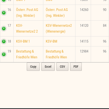
16
Österr. Post AG
Österr. Post AG
14260
90
(Ing. Winkler)
(Ing. Winkler)
17
KSV-
KSV-Wienernetze2
14120
84
Wienernetze2 2
(Wienenergie)
18
KSV-BM 1
KSV-BM
14115
96
19
Bestattung &
Bestattung &
12984
96
Friedhöfe Wien
Friedhöfe Wien
Copy
Excel
CSV
PDF