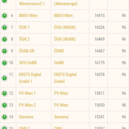
Wienernetze2 1
(Wienenergie)
6
BBSV-Wien
BBSV-Wien
16915
96
7
ÖGK 1
ÖGK (WGKK)
16526
96
8
ÖGK 2
ÖGK (WGKK)
16469
96
9
ÖSKB-SR
ÖSKB
16467
96
10
SKV-OeNB
OeNB
16175
96
11
ERSTE Digital
ERSTE Digital
16078
96
GmbH 1
GmbH
12
PV-Wien 1
PV-Wien
15811
96
13
PV-Wien 2
PV-Wien
15650
96
14
Siemens
Siemens
15241
96
15
OMV 1
OMV
15057
96