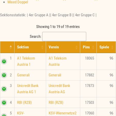
Mixed Doppel
Sektionsstatistik: | 4er Gruppe A || 4er Gruppe B || 4er Gruppe C |
Showing 1 to 19 of 19 entries
Search:
Sektion
Verein
Pins
Spiele
1
A1 Telekom
A1 Telekom
18065
96
Austria 1
Austria
2
Generali
Generali
17882
96
3
Unicredit Bank
Unicredit Bank
17873
96
Austria AG 1
Austria AG
4
RBI (RZB)
RBI (RZB)
17503
96
5
KSV-
KSV-Wienernetze2
17060
96